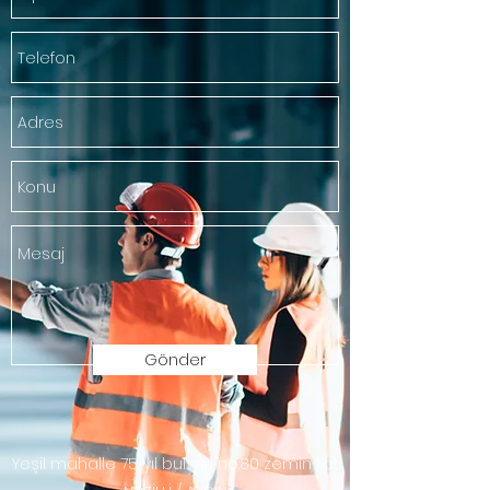
Gönder
Yeşil mahalle 75. yıl bulvarı no:80 zemin kat