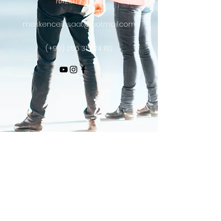
NAZİLLİ / AYDIN
meskence.insaat@hotmail.com
(+90)
256 315 74 80