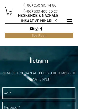
(+90)
256 315 74 80
(+90)
533 409 60 27
MESKENCE & NAZKALE
İNŞAAT VE MİMARLIK
Bize Ulaşın
İletişim
MESKENCE VE NAZKALE MÜTEAHHİTLİK MİMARLIK
İNŞAAT ŞİRKETİ