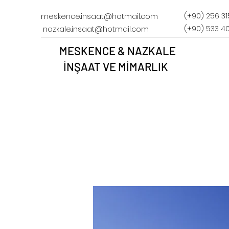
(+90) 256 3
meskence.insaat@hotmail.com
(+90) 533 4
nazkale.insaat@hotmail.com
MESKENCE & NAZKALE
İNŞAAT VE MİMARLIK