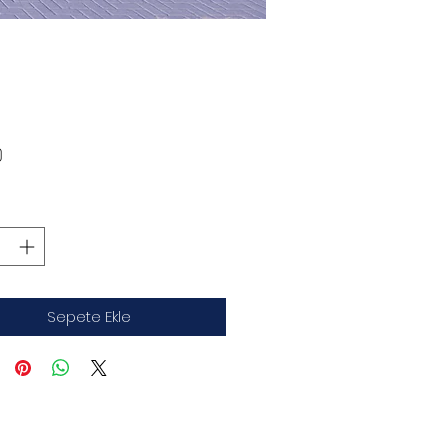
Fiyat
0
Sepete Ekle